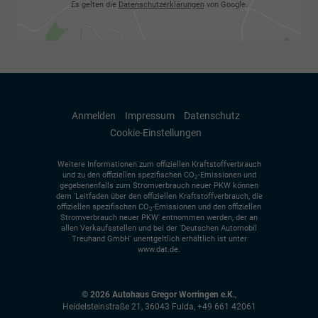
Es gelten die
Datenschutzerklärungen
von Google.
Anmelden
Impressum
Datenschutz
Cookie-Einstellungen
Weitere Informationen zum offiziellen Kraftstoffverbrauch
und zu den offiziellen spezifischen CO
-Emissionen und
2
gegebenenfalls zum Stromverbrauch neuer PKW können
dem 'Leitfaden über den offiziellen Kraftstoffverbrauch, die
offiziellen spezifischen CO
-Emissionen und den offiziellen
2
Stromverbrauch neuer PKW' entnommen werden, der an
allen Verkaufsstellen und bei der 'Deutschen Automobil
Treuhand GmbH' unentgeltlich erhältlich ist unter
www.dat.de.
© 2026
Autohaus Gregor Worringen e.K.
,
Heidelsteinstraße 21
,
36043
Fulda,
+49 661 42061