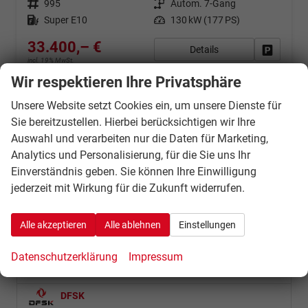
995
Autom. 7-Gang
Super E10
130 kW (177 PS)
33.400,– €
Details
Fahrzeug
incl. 19% MwSt.
Verbrauch kombiniert:
7,86 l/100km
Wir respektieren Ihre Privatsphäre
CO
-Klasse:
G
2
CO
-Emissionen:
178,50 g/km
Unsere Website setzt Cookies ein, um unsere Dienste für
2
Sie bereitzustellen. Hierbei berücksichtigen wir Ihre
Fahrzeugnr.
Auswahl und verarbeiten nur die Daten für Marketing,
Analytics und Personalisierung, für die Sie uns Ihr
Einverständnis geben. Sie können Ihre Einwilligung
Baic
jederzeit mit Wirkung für die Zukunft widerrufen.
Beijing X55
Beijing X75
Alle akzeptieren
Alle ablehnen
Einstellungen
BJ60
Datenschutzerklärung
Impressum
Baw
DFSK