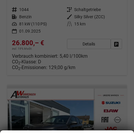
1044
Schaltgetriebe
Benzin
Silky Silver (ZCC)
81 kW (110 PS)
15 km
01.09.2025
26.800,– €
Details
Fahrzeug
incl. 19% MwSt.
Verbrauch kombiniert:
5,40 l/100km
CO
-Klasse:
D
2
CO
-Emissionen:
129,00 g/km
2