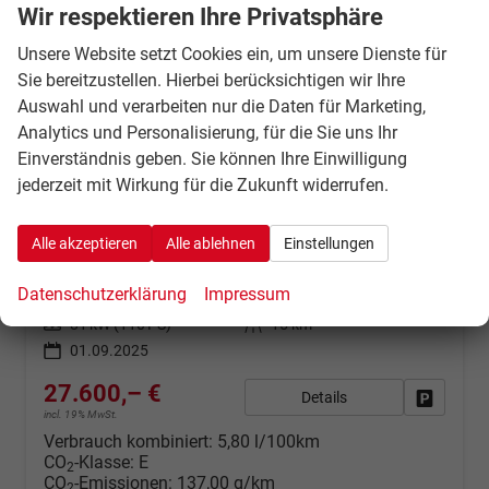
Wir respektieren Ihre Privatsphäre
Unsere Website setzt Cookies ein, um unsere Dienste für
Sie bereitzustellen. Hierbei berücksichtigen wir Ihre
Auswahl und verarbeiten nur die Daten für Marketing,
Analytics und Personalisierung, für die Sie uns Ihr
Einverständnis geben. Sie können Ihre Einwilligung
jederzeit mit Wirkung für die Zukunft widerrufen.
Suzuki Vitara
1.4 Comfort 4x4/AT/Kamera/CarPlay
sofort lieferbar
Alle akzeptieren
Alle ablehnen
Einstellungen
1045
Automatik
Datenschutzerklärung
Impressum
Benzin
Dark Grey (KAD)
81 kW (110 PS)
15 km
01.09.2025
27.600,– €
Details
Fahrzeug
incl. 19% MwSt.
Verbrauch kombiniert:
5,80 l/100km
CO
-Klasse:
E
2
CO
-Emissionen:
137,00 g/km
2