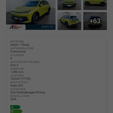
+63
GETRIEBE
Autom. 7-Gang
ANTRIEBSACHSE
Frontantrieb
ZYLINDER
4
SCHADSTOFFKLASSE
Euro 6
HUBRAUM
1.498 ccm
LEISTUNG
130 kW (177 PS)
KRAFTSTOFF
Super E10
KATEGORIE
SUV/Geländewagen/Pickup
MODELLJAHR
2026