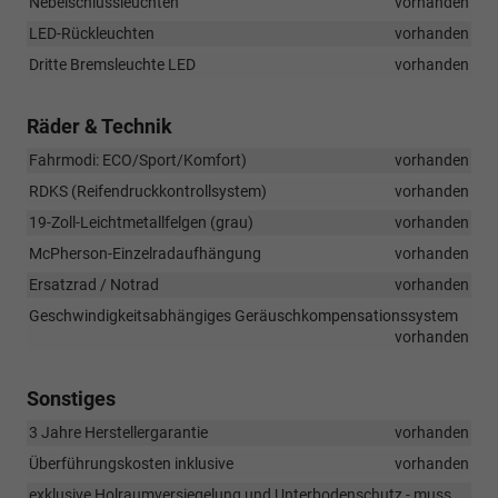
Nebelschlussleuchten
vorhanden
LED-Rückleuchten
vorhanden
Dritte Bremsleuchte LED
vorhanden
Räder & Technik
Fahrmodi: ECO/Sport/Komfort)
vorhanden
RDKS (Reifendruckkontrollsystem)
vorhanden
19-Zoll-Leichtmetallfelgen (grau)
vorhanden
McPherson-Einzelradaufhängung
vorhanden
Ersatzrad / Notrad
vorhanden
Geschwindigkeitsabhängiges Geräuschkompensationssystem
vorhanden
Sonstiges
3 Jahre Herstellergarantie
vorhanden
Überführungskosten inklusive
vorhanden
exklusive Holraumversiegelung und Unterbodenschutz - muss