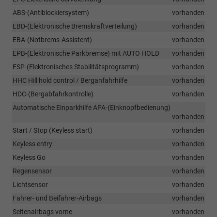
ABS-(Antiblockiersystem)
vorhanden
EBD-(Elektronische Bremskraftverteilung)
vorhanden
EBA-(Notbrems-Assistent)
vorhanden
EPB-(Elektronische Parkbremse) mit AUTO HOLD
vorhanden
ESP-(Elektronisches Stabilitätsprogramm)
vorhanden
HHC Hill hold control / Berganfahrhilfe
vorhanden
HDC-(Bergabfahrkontrolle)
vorhanden
Automatische Einparkhilfe APA-(Einknopfbedienung)
vorhanden
Start / Stop (Keyless start)
vorhanden
Keyless entry
vorhanden
Keyless Go
vorhanden
Regensensor
vorhanden
Lichtsensor
vorhanden
Fahrer- und Beifahrer-Airbags
vorhanden
Seitenairbags vorne
vorhanden