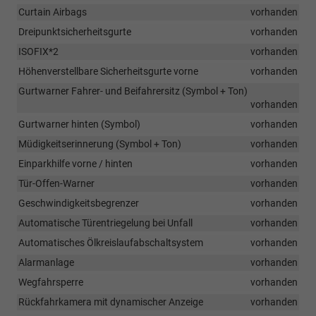
Curtain Airbags
vorhanden
Dreipunktsicherheitsgurte
vorhanden
ISOFIX*2
vorhanden
Höhenverstellbare Sicherheitsgurte vorne
vorhanden
Gurtwarner Fahrer- und Beifahrersitz (Symbol + Ton)
vorhanden
Gurtwarner hinten (Symbol)
vorhanden
Müdigkeitserinnerung (Symbol + Ton)
vorhanden
Einparkhilfe vorne / hinten
vorhanden
Tür-Offen-Warner
vorhanden
Geschwindigkeitsbegrenzer
vorhanden
Automatische Türentriegelung bei Unfall
vorhanden
Automatisches Ölkreislaufabschaltsystem
vorhanden
Alarmanlage
vorhanden
Wegfahrsperre
vorhanden
Rückfahrkamera mit dynamischer Anzeige
vorhanden