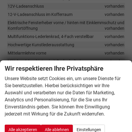
12V-Ladeanschluss
vorhanden
12-V-Ladeanschluss im Kofferraum
vorhanden
Elektrische Fensterheber vorne / hinten mit Einklemmschutz und
Komfortöffnung
vorhanden
Multifunktions-Lederlenkrad, 4-Fach verstellbar
vorhanden
Hochwertige Kunstlederausstattung
vorhanden
Mittelarmlehne vorne
vorhanden
Mittelarmlehne hinten (mit Becherhalter)
vorhanden
Wir respektieren Ihre Privatsphäre
Fahrersitz 6-fach elektrisch verstellbar
vorhanden
Beifahrersitz 4-stufig elektrisch verstellbar
vorhanden
Unsere Website setzt Cookies ein, um unsere Dienste für
Sie bereitzustellen. Hierbei berücksichtigen wir Ihre
Sitzheizung vorne
vorhanden
Auswahl und verarbeiten nur die Daten für Marketing,
Belüftete Sitze vorne
vorhanden
Analytics und Personalisierung, für die Sie uns Ihr
Elektrische Lendenwirbelstütze (4-Wege)
vorhanden
Einverständnis geben. Sie können Ihre Einwilligung
Rücksitzlehne neigungsverstellbar
vorhanden
jederzeit mit Wirkung für die Zukunft widerrufen.
Rücksitzlehne 60/40 umklappbar
vorhanden
Ambientebeleuchtung in mehreren Farben
vorhanden
Alle akzeptieren
Alle ablehnen
Einstellungen