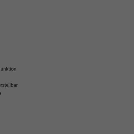
funktion
rstellbar
e