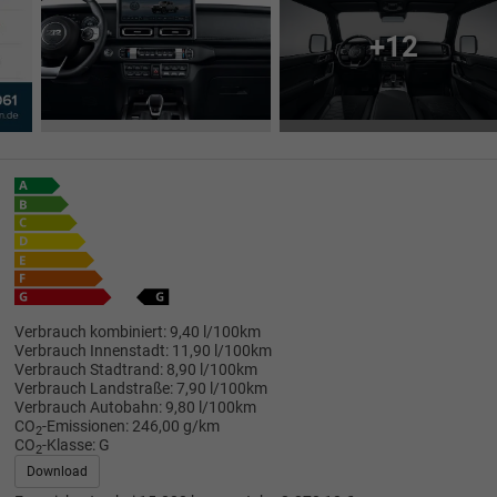
+12
Verbrauch kombiniert:
9,40 l/100km
Verbrauch Innenstadt:
11,90 l/100km
Verbrauch Stadtrand:
8,90 l/100km
Verbrauch Landstraße:
7,90 l/100km
Verbrauch Autobahn:
9,80 l/100km
CO
-Emissionen:
246,00 g/km
2
CO
-Klasse:
G
2
Download