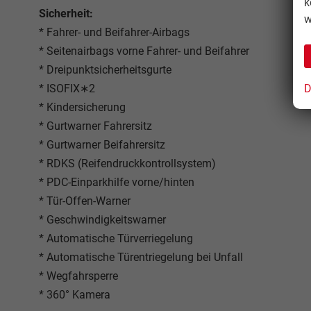
k
Sicherheit:
w
* Fahrer- und Beifahrer-Airbags
* Seitenairbags vorne Fahrer- und Beifahrer
* Dreipunktsicherheitsgurte
D
* ISOFIX∗2
* Kindersicherung
* Gurtwarner Fahrersitz
* Gurtwarner Beifahrersitz
* RDKS (Reifendruckkontrollsystem)
* PDC-Einparkhilfe vorne/hinten
* Tür-Offen-Warner
* Geschwindigkeitswarner
* Automatische Türverriegelung
* Automatische Türentriegelung bei Unfall
* Wegfahrsperre
* 360° Kamera