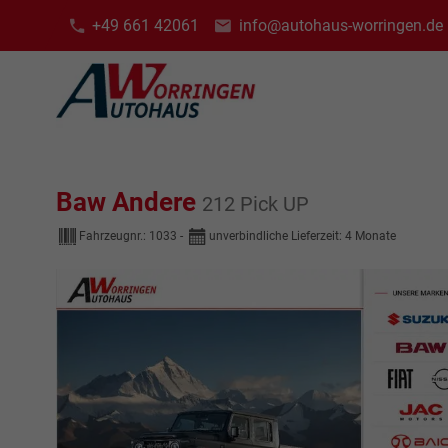
+49 661 42061
info@autohaus-worringen.de
Baw Andere
212 Pick UP
Fahrzeugnr.:
1033
unverbindliche Lieferzeit:
4 Monate