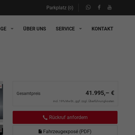
Parkplatz (
)
0
UGE
ÜBER UNS
SERVICE
KONTAKT
41.995,– €
Gesamtpreis
incl. 19% MwSt., ggf. zzgl. Überführungkosten
Rückruf anfordern
Fahrzeugexposé (PDF)