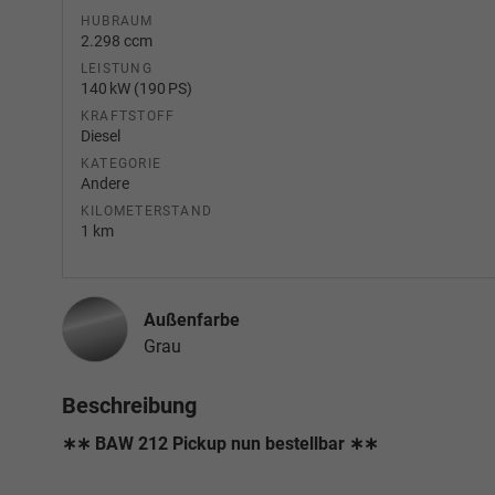
HUBRAUM
2.298 ccm
LEISTUNG
140 kW (190 PS)
KRAFTSTOFF
Diesel
KATEGORIE
Andere
KILOMETERSTAND
1 km
Außenfarbe
Grau
Beschreibung
∗∗ BAW 212 Pickup nun bestellbar ∗∗