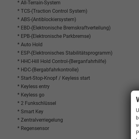
* All-Terrain-System
* TCS-(Traction Control System)
* ABS-(Antiblockiersystem)
* EBD-(Elektronische Bremskraftverteilung)
* EPB-(Elektronische Parkbremse)
* Auto Hold
* ESP-(Elektronisches Stabilitätsprogramm)
* HHC-Hill Hold Control-(Berganfahrhilfe)
* HDC-(Bergabfahrkontrolle)
* Start-Stop-Knopf / Keyless start
* Keyless entry
* Keyless go
* 2 Funkschlüssel
U
* Smart Key
b
* Zentralverriegelung
v
* Regensensor
P