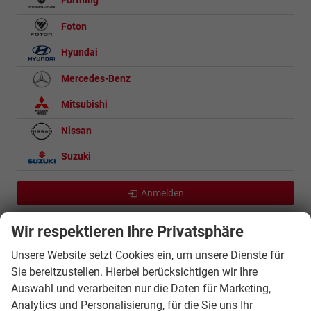
Forthing
Foton
Hyundai
Mercedes-Benz
Mitsubishi
Nissan
Suzuki
Anmelden
Wir respektieren Ihre Privatsphäre
Unsere Website setzt Cookies ein, um unsere Dienste für
Autohaus Gregor Worringen e.K.
Sie bereitzustellen. Hierbei berücksichtigen wir Ihre
Heidelsteinstraße 21
Auswahl und verarbeiten nur die Daten für Marketing,
36043
Fulda
Analytics und Personalisierung, für die Sie uns Ihr