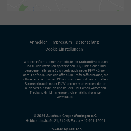
Anmelden
Impressum
Datenschutz
Cookie-Einstellungen
Weitere Informationen zum offiziellen Kraftstoffverbrauch
und zu den offiziellen spezifischen CO
-Emissionen und
2
gegebenenfalls zum Stromverbrauch neuer PKW können
dem 'Leitfaden über den offiziellen Kraftstoffverbrauch, die
offiziellen spezifischen CO
-Emissionen und den offiziellen
2
Stromverbrauch neuer PKW' entnommen werden, der an
allen Verkaufsstellen und bei der 'Deutschen Automobil
Treuhand GmbH' unentgeltlich erhältlich ist unter
www.dat.de.
© 2026
Autohaus Gregor Worringen e.K.
,
Heidelsteinstraße 21
,
36043
Fulda,
+49 661 42061
Powered by Autrado