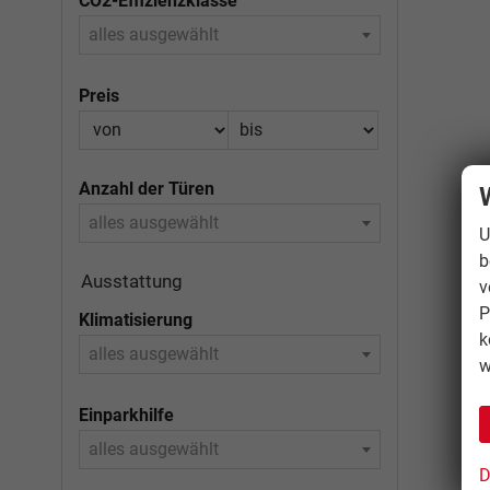
CO2-Effizienzklasse
alles ausgewählt
Preis
Anzahl der Türen
alles ausgewählt
U
b
Ausstattung
v
P
Klimatisierung
k
alles ausgewählt
w
Einparkhilfe
alles ausgewählt
D